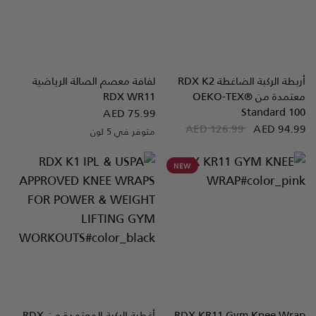
أربطة الركبة الضاغطة
K2
RDX
لفافة معصم الصالة الرياضية
نظرة سريعة
نظرة سريعة
معتمدة من OEKO-TEX®
WR11
RDX
Standard 100
AED 75.99
AED 126.99
AED 94.99
متوفر في 5 لون
White
Grey
Pink
Blue
Red
NEW
KR11 Gym Knee Wrap
RDX
أغطية الركبة المعتمدة من
RDX
نظرة سريعة
نظرة سريعة