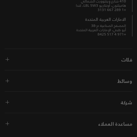
410 شارع وينتوورث الشمالي
هاميلتون، أونتاريو L8L 5W3، كندا
+1 289 667 3131
الامارات العربية المتحدة
المصفح الصناعية م-38
أبو ظبي، الإمارات العربية المتحدة
+971 4 517 8425
فئات
وسائط
شركة
مساعدة العملاء