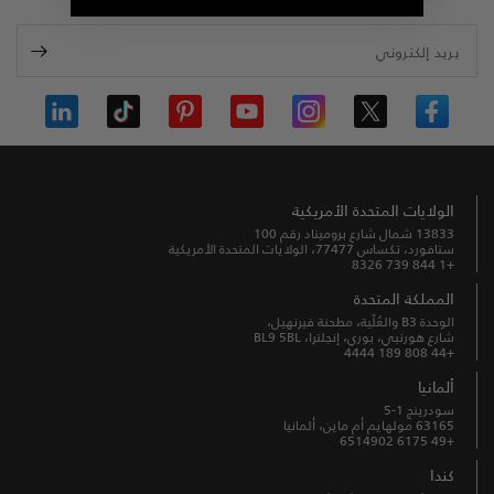
بريد إلكتروني
الولايات المتحدة الأمريكية
13833 شمال شارع بروميناد رقم 100
ستافورد، تكساس 77477، الولايات المتحدة الأمريكية
+1 844 739 8326
المملكة المتحدة
الوحدة B3 والعُلّية، مطحنة فيرنهيل،
شارع هورنبي، بوري، إنجلترا، BL9 5BL
+44 808 189 4444
ألمانيا
سودرينج 1-5
63165 مولهايم أم ماين، ألمانيا
+49 6175 6514902
كندا