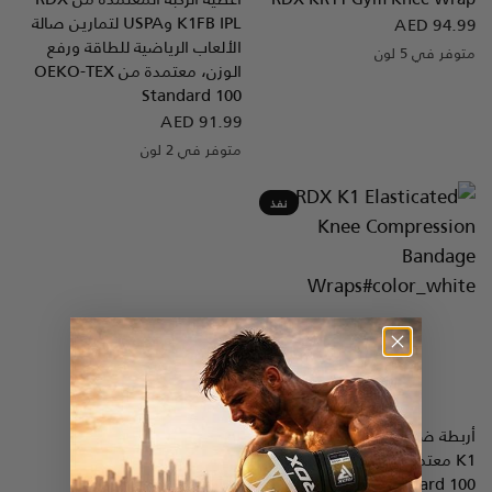
K1FB IPL وUSPA لتمارين صالة
AED 94.99
الألعاب الرياضية للطاقة ورفع
متوفر في 5 لون
White
Grey
Pink
Blue
Red
الوزن، معتمدة من OEKO-TEX
Standard 100
AED 91.99
متوفر في 2 لون
Black
White
نفذ
أربطة ضغط الركبة المطاطية
RDX
نظرة سريعة
K1 معتمدة من OEKO-TEX®
Standard 100