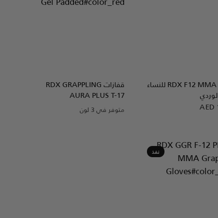
نظرة سريعة
نظرة سريعة
RDX
F12 MMA للنساء
قفازات
GRAPPLING
RDX
لوردي
AURA PLUS T-17
AED 
متوفر في 3 لون
Blue
Golden
Red
نفذ