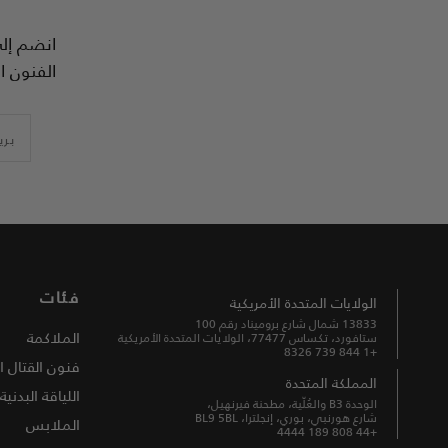
الفنون ال
بري
فئات
الولايات المتحدة الأمريكية
13833 شمال شارع بروميناد رقم 100
الملاكمة
ستافورد، تكساس 77477، الولايات المتحدة الأمريكية
+1 844 739 8326
فنون القتال ا
المملكة المتحدة
اللياقة البدنية
الوحدة B3 والعُلّية، مطحنة فيرنهيل،
شارع هورنبي، بوري، إنجلترا، BL9 5BL
الملابس
+44 808 189 4444