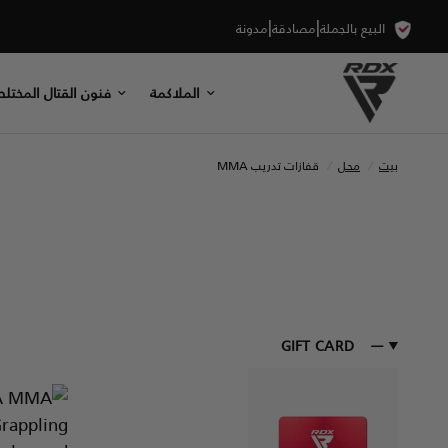
|
|
البيع بالجملة
مصادقة
مدونة
الملاكمة
فنون القتال المختلط
بيت
/
محل
/
قفازات تدريب MMA
GIFT CARD