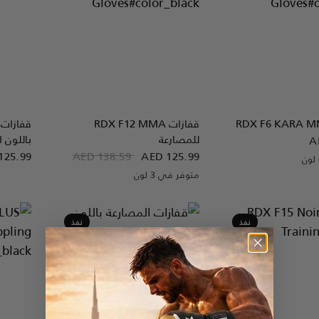
نظرة سريعة
نظرة سريعة
F6 KARA 
RDX
قفازات
F12 MMA
RDX
قفازات
للمصارعة
باللون ا
A
125.99
AED 138.59
AED 125.99
White
Silver
Pink
G
متوفر في 3 لون
Blue
Red
Black
نفذ
نفذ