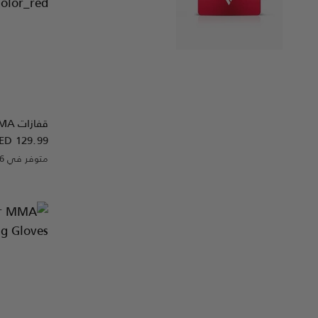
قفازات
MMA
ED 129.99
متوفر في 6 لون
olden
Red
Black