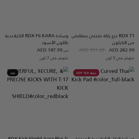
RDX
T1 درع ركلة منحني بمقابض
وسادة
RDX
F6 KARA التايلاندية
نظرة سريعة
نظرة سريعة
من النايلون
باللون الأسود
AED 187.99
AED 311.29
AED 282.99
من
متوفر في 5 لون
متوفر في 7 لون
White
Silver
Pink
Blue
Golden
Red
Black
Full-Black
White
Blue
Red
Black
حفظ 9% OFF
نفذ
وسادة الركل التايلاندية المنحنية
Kick Shield Aura Plus T-
RDX
نظرة سريعة
نظرة سريعة