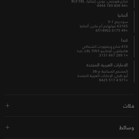
شارع هورنبي، بوري، إنجلترا، BL9 5BL
+44 808 189 4444
ألمانيا
سودرينج 1-5
63165 مولهايم أم ماين، ألمانيا
+49 6175 6514902
كندا
410 شارع وينتوورث الشمالي
هاميلتون، أونتاريو L8L 5W3، كندا
+1 289 667 3131
الامارات العربية المتحدة
المصفح الصناعية م-38
أبو ظبي، الإمارات العربية المتحدة
+971 4 517 8425
فئات
وسائط