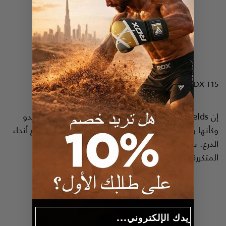
T15 نوير ركلة الدرع
RDX
نظرة سريعة
إن Kick Shields التي نصنعها ستجعل الركلة الثقيلة تبدو
وكأنها وسادة بينما تمتص الصدمات بكفاءة وفي جميع أنحاء
الدرع. تم تصميم Kick Shields لعقوبات Muay-Thai
المتكررة.
Email