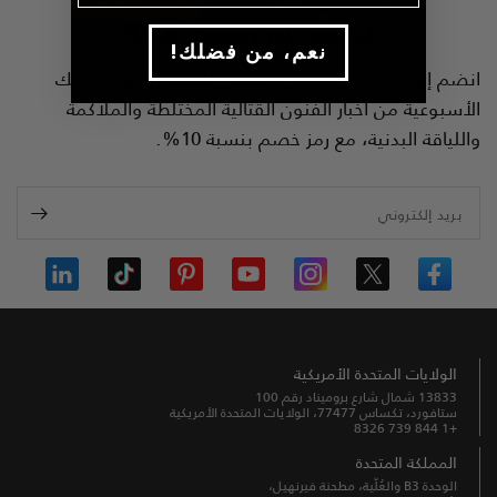
انضم إلى فريق
RDX
!نعم، من فضلك
انضم إلى أكثر من 250000 شخص للحصول على جرعتك
الأسبوعية من أخبار الفنون القتالية المختلطة والملاكمة
واللياقة البدنية، مع رمز خصم بنسبة 10%.
بريد إلكتروني
الولايات المتحدة الأمريكية
13833 شمال شارع بروميناد رقم 100
ستافورد، تكساس 77477، الولايات المتحدة الأمريكية
+1 844 739 8326
المملكة المتحدة
الوحدة B3 والعُلّية، مطحنة فيرنهيل،