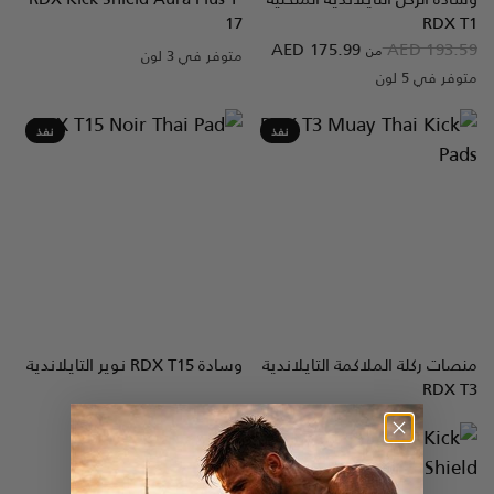
17
RDX
T1
AED 175.99
AED 193.59
من
متوفر في 3 لون
BlueBlack
BlackGolden
RedBlack
متوفر في 5 لون
Full-Black
White
Blue
Red
Black
نفذ
نفذ
منصات ركلة الملاكمة التايلاندية
وسادة
T15 نوير التايلاندية
RDX
نظرة سريعة
نظرة سريعة
RDX
T3
نفذ