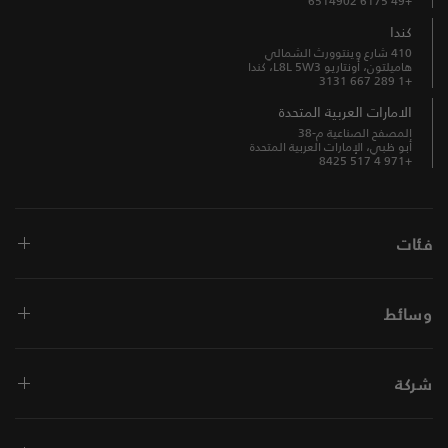
+49 6175 6514902
كندا
410 شارع وينتوورث الشمالي
هاميلتون، أونتاريو L8L 5W3، كندا
+1 289 667 3131
الامارات العربية المتحدة
المصفح الصناعية م-38
أبو ظبي، الإمارات العربية المتحدة
+971 4 517 8425
فئات
وسائط
شركة