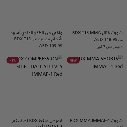
شورت قتال
T15 MMA
RDX
واقي من الطفح الجلدي أسود
نظرة سريعة
نظرة سريعة
بأكمام قصيرة من
T15
RDX
AED 118.99
من
AED 103.99
متوفر في 7 لون
Camo Grey
Army Green
White
Blue
Red
Black
Green
NEW
NEW
شورت
MMA IMMAF-1
RDX
قميص ضغط
RDX
نصف كم
نظرة سريعة
نظرة سريعة
أحمر
IMMAF-1 أحمر