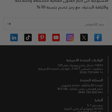
الأسبوعية من أخبار الفنون القتالية المختلطة والملاكمة
واللياقة البدنية، مع رمز خصم بنسبة 10%.
بريد إلكتروني
الولايات المتحدة الأمريكية
13833 شمال شارع بروميناد رقم 100
ستافورد، تكساس 77477، الولايات المتحدة الأمريكية
+1 844 739 8326
المملكة المتحدة
الوحدة B3 والعُلّية، مطحنة فيرنهيل،
شارع هورنبي، بوري، إنجلترا، BL9 5BL
+44 808 189 4444
ألمانيا
سودرينج 1-5
63165 مولهايم أم ماين، ألمانيا