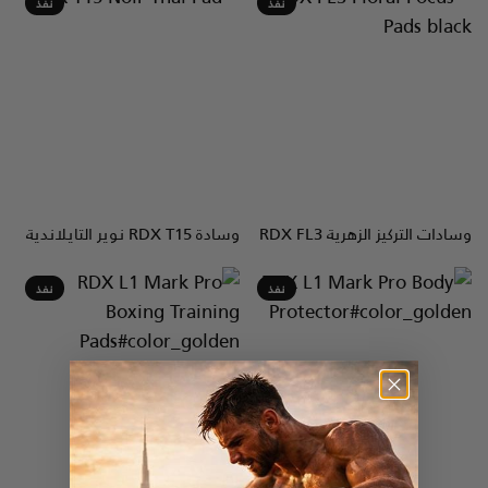
نفذ
نفذ
وسادات التركيز الزهرية
FL3
RDX
وسادة
T15 نوير التايلاندية
RDX
نظرة سريعة
نظرة سريعة
نفذ
نفذ