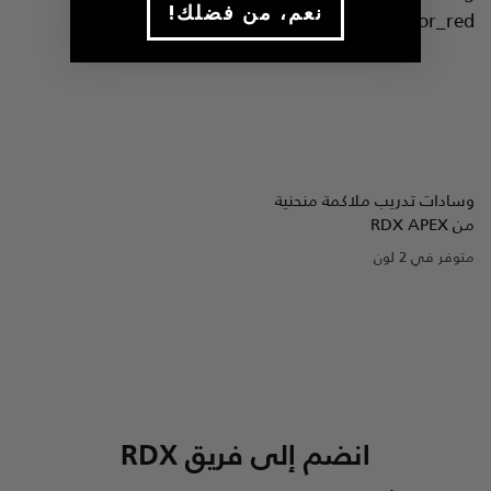
!نعم، من فضلك
وسادات تدريب ملاكمة منحنية
نظرة سريعة
من
APEX
RDX
متوفر في 2 لون
Blue
Red
انضم إلى فريق
RDX