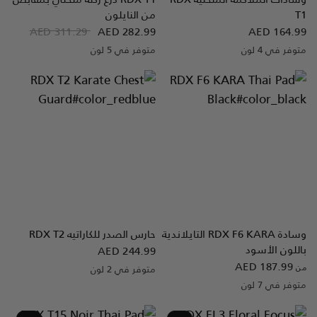
T1
من النايلون
AED 311.29
AED 282.99
AED 164.99
متوفر في 4 لون
متوفر في 5 لون
Full-Black
White
Blue
Red
Black
White
Pink
Blue
Red
وسادة
RDX
F6 KARA التايلاندية
حارس الصدر للكاراتيه
T2
RDX
نظرة سريعة
نظرة سريعة
باللون الأسود
AED 244.99
AED 187.99
من
متوفر في 2 لون
WhiteBlack
RedBlue
متوفر في 7 لون
White
Silver
Pink
Blue
Golden
Red
Black