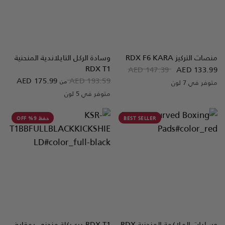
منصات التركيز
F6 KARA
RDX
وسادة الركل التايلاندية المنحنية
نظرة سريعة
نظرة سريعة
RDX
T1
AED 147.39
AED 133.99
AED 175.99
AED 193.59
متوفر في 7 لون
من
White
Silver
Pink
Blue
Golden
Red
Black
متوفر في 5 لون
Full-Black
White
Blue
Red
Black
BEST SELLER
حفظ 9% OFF
وسادات الملاكمة المنحنية
RDX
RDX
T1 درع ركلة منحني بمقابض
نظرة سريعة
نظرة سريعة