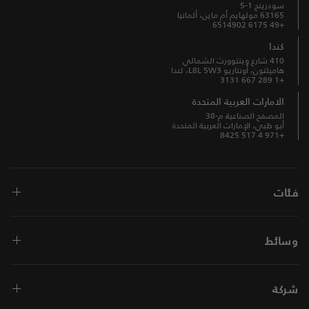
سودرينج 1-5
63165 مولهايم أم ماين، ألمانيا
+49 6175 6514902
كندا
410 شارع وينتوورث الشمالي
هاميلتون، أونتاريو L8L 5W3، كندا
+1 289 667 3131
الامارات العربية المتحدة
المصفح الصناعية م-38
أبو ظبي، الإمارات العربية المتحدة
+971 4 517 8425
فئات
وسائط
شركة