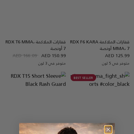
قفازات الملاكمة
F6 KARA
RDX
قفازات الملاكمة
T6 MMA،
RDX
نظرة سريعة
نظرة سريعة
MMA، 7 أونصة
7 أونصة
AED 166.09
AED 150.99
AED 125.99
متوفر في 5 لون
متوفر في 3 لون
Blue
Yellow
Red
White
Pink
Golden
Red
Black
BEST SELLER