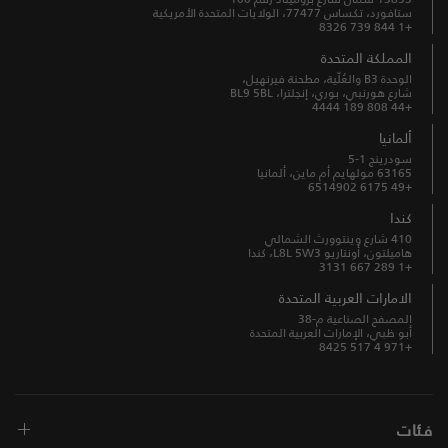
ستافورد، تكساس 77477، الولايات المتحدة الأمريكية
+1 844 739 8326
المملكة المتحدة
الوحدة B3 والعُلّية، مطحنة فيرنهيل،
شارع هورنبي، بوري، إنجلترا، BL9 5BL
+44 808 189 4444
ألمانيا
سودرينج 1-5
63165 مولهايم أم ماين، ألمانيا
+49 6175 6514902
كندا
410 شارع وينتوورث الشمالي
هاميلتون، أونتاريو L8L 5W3، كندا
+1 289 667 3131
الامارات العربية المتحدة
المصفح الصناعية م-38
أبو ظبي، الإمارات العربية المتحدة
+971 4 517 8425
فئات