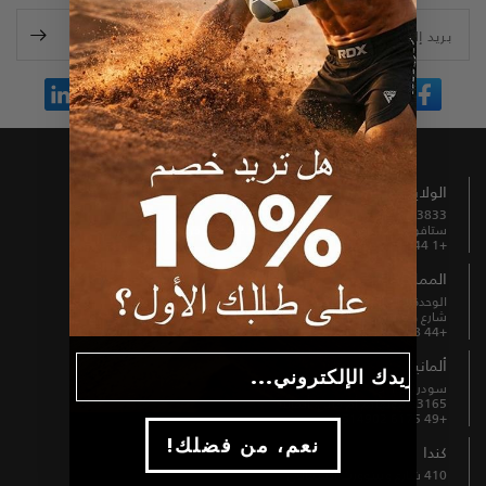
بريد إلكتروني
الولايات المتحدة الأمريكية
13833 شمال شارع بروميناد رقم 100
ستافورد، تكساس 77477، الولايات المتحدة الأمريكية
+1 844 739 8326
المملكة المتحدة
الوحدة B3 والعُلّية، مطحنة فيرنهيل،
شارع هورنبي، بوري، إنجلترا، BL9 5BL
+44 808 189 4444
ألمانيا
Email
سودرينج 1-5
63165 مولهايم أم ماين، ألمانيا
+49 6175 6514902
!نعم، من فضلك
كندا
410 شارع وينتوورث الشمالي