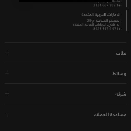
هاميلتون، أونتاريو L8L 5W3، كندا
+1 289 667 3131
الامارات العربية المتحدة
المصفح الصناعية م-38
أبو ظبي، الإمارات العربية المتحدة
+971 4 517 8425
فئات
وسائط
شركة
مساعدة العملاء