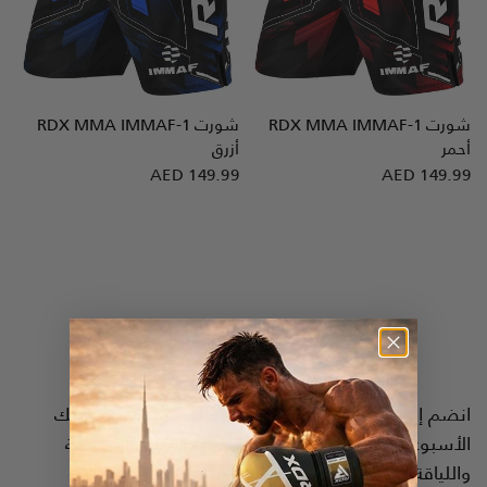
شورت
MMA IMMAF-1
RDX
شورت
MMA IMMAF-1
RDX
نظرة سريعة
نظرة سريعة
أحمر
أزرق
AED 149.99
AED 149.99
انضم إلى فريق
RDX
انضم إلى أكثر من 250000 شخص للحصول على جرعتك
الأسبوعية من أخبار الفنون القتالية المختلطة والملاكمة
واللياقة البدنية، مع رمز خصم بنسبة 10%.