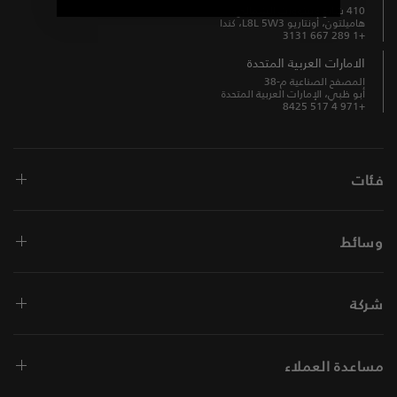
410 شارع وينتوورث الشمالي
هاميلتون، أونتاريو L8L 5W3، كندا
+1 289 667 3131
الامارات العربية المتحدة
المصفح الصناعية م-38
أبو ظبي، الإمارات العربية المتحدة
+971 4 517 8425
فئات
وسائط
شركة
مساعدة العملاء