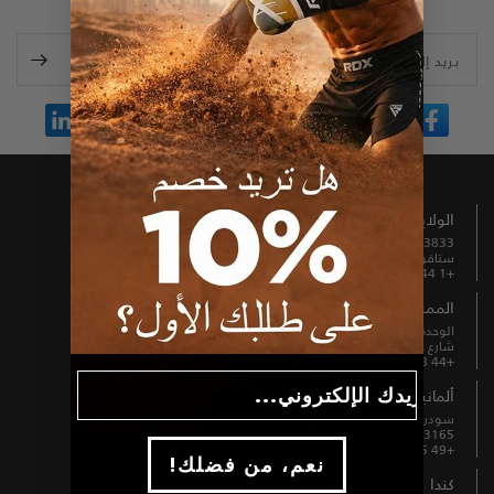
بريد إلكتروني
الولايات المتحدة الأمريكية
13833 شمال شارع بروميناد رقم 100
ستافورد، تكساس 77477، الولايات المتحدة الأمريكية
+1 844 739 8326
المملكة المتحدة
الوحدة B3 والعُلّية، مطحنة فيرنهيل،
شارع هورنبي، بوري، إنجلترا، BL9 5BL
+44 808 189 4444
Email
ألمانيا
سودرينج 1-5
63165 مولهايم أم ماين، ألمانيا
+49 6175 6514902
!نعم، من فضلك
كندا