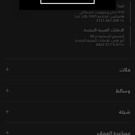
كندا
410 شارع وينتوورث الشمالي
هاميلتون، أونتاريو L8L 5W3، كندا
+1 289 667 3131
الامارات العربية المتحدة
المصفح الصناعية م-38
أبو ظبي، الإمارات العربية المتحدة
+971 4 517 8425
فئات
وسائط
شركة
مساعدة العملاء