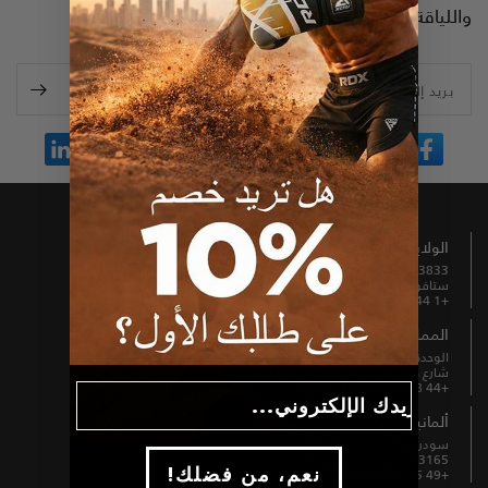
واللياقة البدنية، مع رمز خصم بنسبة 10%.
بريد إلكتروني
الولايات المتحدة الأمريكية
13833 شمال شارع بروميناد رقم 100
ستافورد، تكساس 77477، الولايات المتحدة الأمريكية
+1 844 739 8326
المملكة المتحدة
الوحدة B3 والعُلّية، مطحنة فيرنهيل،
شارع هورنبي، بوري، إنجلترا، BL9 5BL
+44 808 189 4444
Email
ألمانيا
سودرينج 1-5
63165 مولهايم أم ماين، ألمانيا
+49 6175 6514902
!نعم، من فضلك