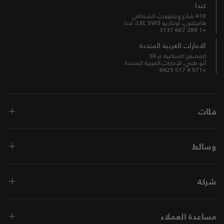
كندا
410 شارع وينتوورث الشمالي
هاميلتون، أونتاريو L8L 5W3، كندا
+1 289 667 3131
الامارات العربية المتحدة
المصفح الصناعية م-38
أبو ظبي، الإمارات العربية المتحدة
+971 4 517 8425
فئات
وسائط
شركة
مساعدة العملاء