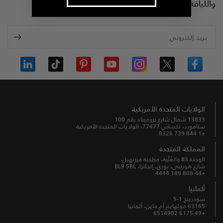
واللياقة البدنية، مع رمز خصم بنسبة 10%.
بريد إلكتروني
الولايات المتحدة الأمريكية
13833 شمال شارع بروميناد رقم 100
ستافورد، تكساس 77477، الولايات المتحدة الأمريكية
+1 844 739 8326
المملكة المتحدة
الوحدة B3 والعُلّية، مطحنة فيرنهيل،
شارع هورنبي، بوري، إنجلترا، BL9 5BL
+44 808 189 4444
ألمانيا
سودرينج 1-5
63165 مولهايم أم ماين، ألمانيا
+49 6175 6514902