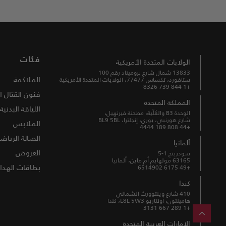
فئات
الولايات المتحدة الأمريكية
13833 شمال شارع بروميناد رقم 100
الملاكمة
ستافورد، تكساس 77477، الولايات المتحدة الأمريكية
+1 844 739 8326
فنون القتال ا
المملكة المتحدة
اللياقة البدنية
الوحدة B3 والعُلّية، مطحنة فيرنهيل،
شارع هورنبي، بوري، إنجلترا، BL9 5BL
الملابس
+44 808 189 4444
الصالة الرياضي
ألمانيا
العروض
سودرينج 1-5
63165 مولهايم أم ماين، ألمانيا
بطاقات الهداي
+49 6175 6514902
كندا
410 شارع وينتوورث الشمالي
هاميلتون، أونتاريو L8L 5W3، كندا
+1 289 667 3131
الامارات العربية المتحدة