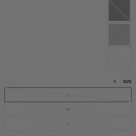
Black
Grey
White
S
SIZE:
S
M
L