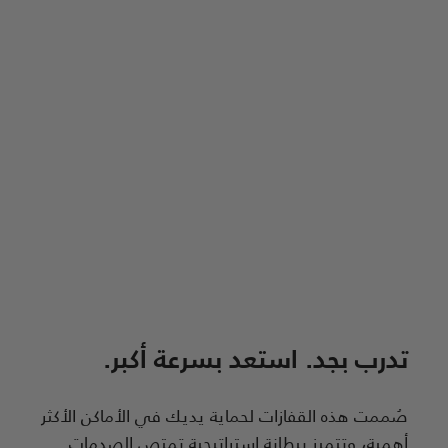
تدرب بجد. استعد بسرعة أكبر.
صُممت هذه القفازات لحماية يديك في الأماكن الأكثر
أهمية، وتتميز ببطانة استراتيجية تمتص الصدمات