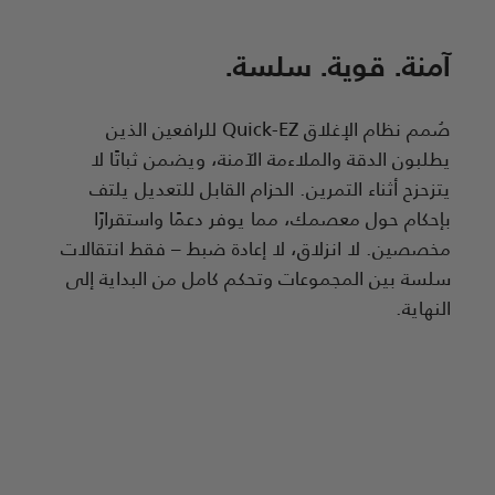
آمنة. قوية. سلسة.
صُمم نظام الإغلاق Quick-EZ للرافعين الذين
يطلبون الدقة والملاءمة الآمنة، ويضمن ثباتًا لا
يتزحزح أثناء التمرين. الحزام القابل للتعديل يلتف
بإحكام حول معصمك، مما يوفر دعمًا واستقرارًا
مخصصين. لا انزلاق، لا إعادة ضبط – فقط انتقالات
سلسة بين المجموعات وتحكم كامل من البداية إلى
النهاية.