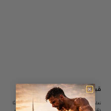
قبضة مثل المحترفين
تغلب على كل رفع بتقنية قبضة محسّنة تبقيك مثبتًا
خلال أثقل المجموعات. تصميم راحة اليد المنقوشة