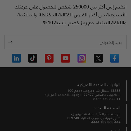
انضم إلى أكثر من 250000 شخص للحصول على جرعتك
الأسبوعية من أخبار الفنون القتالية المختلطة والملاكمة
واللياقة البدنية، مع رمز خصم بنسبة 10%.
بريد إلكتروني
الولايات المتحدة الأمريكية
13833 شمال شارع بروميناد رقم 100
ستافورد، تكساس 77477، الولايات المتحدة الأمريكية
+1 844 739 8326
المملكة المتحدة
الوحدة B3 والعُلّية، مطحنة فيرنهيل،
شارع هورنبي، بوري، إنجلترا، BL9 5BL
+44 808 189 4444