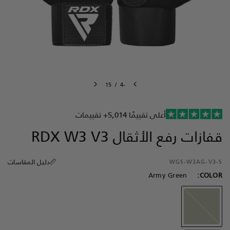
15
/
-4
أعلى تقييمًا
5,014+ تقييمات
قفازات رفع الأثقال
W3 V3
RDX
دليل المقاسات
WGS-W3AG-V3-S
Army Green
COLOR:
Army
Green