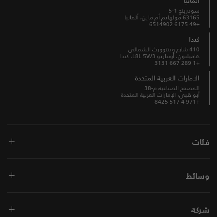
ألمانيا
سودرينج 1-5
63165 مولهايم أم ماين، ألمانيا
+49 6175 6514902
كندا
410 شارع وينتوورث الشمالي
هاميلتون، أونتاريو L8L 5W3، كندا
+1 289 667 3131
الامارات العربية المتحدة
المصفح الصناعية م-38
أبو ظبي، الإمارات العربية المتحدة
+971 4 517 8425
فئات
وسائط
شركة